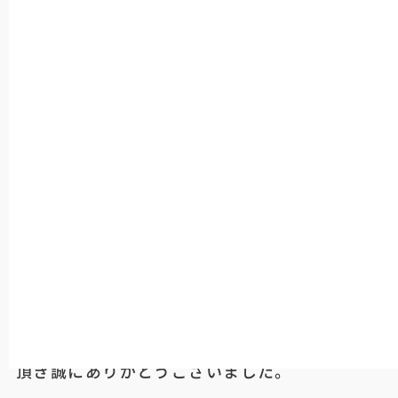
施いたします。
日時：2025年12月9日（火）17:00～18:00
影響範囲：メンテナンス中、一時的にサイトが
ご利用いただけません。
ご不便をおかけいたしますが、何卒ご理解賜り
ますようお願い申し上げます。
<追記>
17:20メンテナンス終了いたしました。ご協力
頂き誠にありがとうございました。