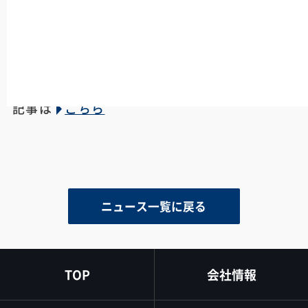
インシデント対応体制の整備や演習の実施を検
討している企業様にとって、実務的な観点から
参考となる内容です。
記事は
こちら
ニュース一覧に戻る
TOP
会社情報