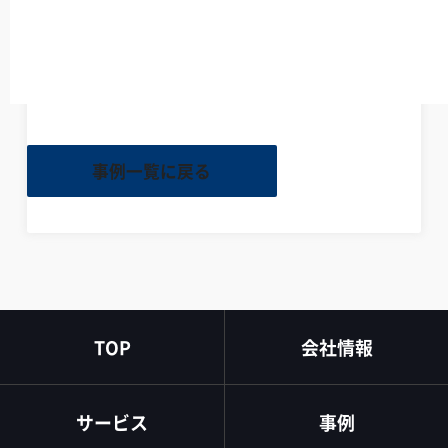
照会業務を80%削減した「使える生成AI」
の作り方
ーSharePointプロパティ設計から始めたナ
レッジ検索AI事例ー
事例一覧に戻る
TOP
会社情報
サービス
事例