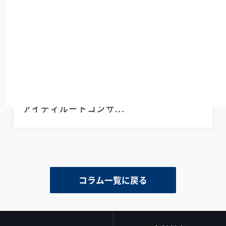
2023/06/01
その他
「Insight」Blog開設のご案内
CISO事業部 吉田卓史
アイディルートコンサ...
コラム一覧に戻る